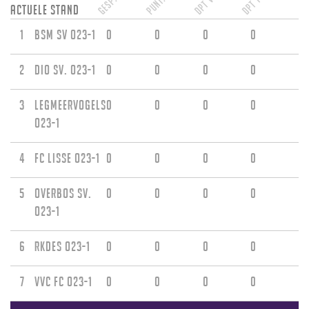
Gesp.
Punt.
DPT V
DPT T
Actuele stand
1
BSM sv O23-1
0
0
0
0
2
DIO sv. O23-1
0
0
0
0
3
Legmeervogels
0
0
0
0
O23-1
4
FC Lisse O23-1
0
0
0
0
5
Overbos sv.
0
0
0
0
O23-1
6
RKDES O23-1
0
0
0
0
7
VVC fc O23-1
0
0
0
0