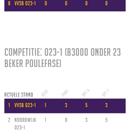
8
VVSB O23-1
0
0
0
0
Competitie: O23-1 (B3000 Onder 23
beker poulefase)
Gesp.
Punt.
DPT V
DPT T
Actuele stand
1
VVSB O23-1
1
3
5
3
2
Noordwijk
1
0
3
5
O23-1