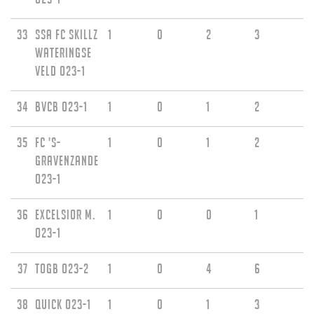
33
SSA FC Skillz
1
0
2
3
Wateringse
Veld O23-1
34
BVCB O23-1
1
0
1
2
35
FC 's-
1
0
1
2
Gravenzande
O23-1
36
Excelsior M.
1
0
0
1
O23-1
37
TOGB O23-2
1
0
4
6
38
Quick O23-1
1
0
1
3