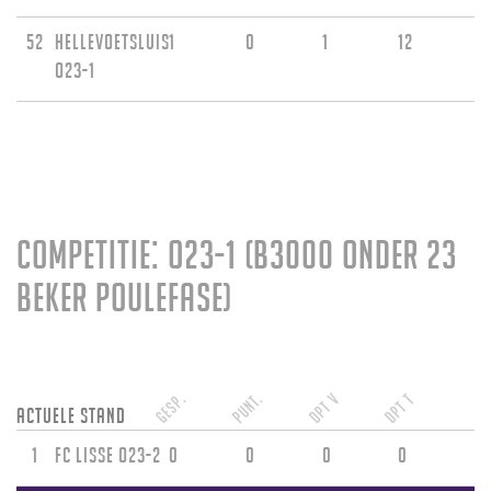
52
Hellevoetsluis
1
0
1
12
O23-1
Competitie: O23-1 (B3000 Onder 23
beker poulefase)
Gesp.
Punt.
DPT V
DPT T
Actuele stand
1
FC Lisse O23-2
0
0
0
0