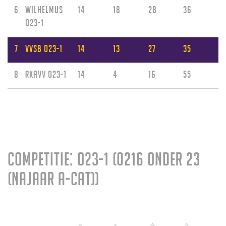
6
Wilhelmus
14
18
28
36
O23-1
7
VVSB O23-1
14
13
27
35
8
RKAVV O23-1
14
4
16
55
Competitie: O23-1 (0216 Onder 23
(najaar A-cat))