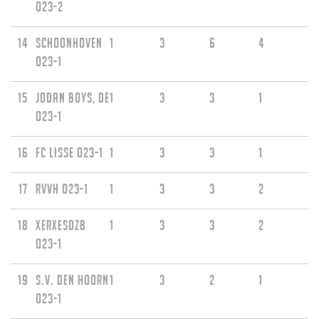
O23-2
14
Schoonhoven
1
3
6
4
O23-1
15
Jodan Boys, de
1
3
3
1
O23-1
16
FC Lisse O23-1
1
3
3
1
17
RVVH O23-1
1
3
3
2
18
XerxesDZB
1
3
3
2
O23-1
19
S.V. Den Hoorn
1
3
2
1
O23-1