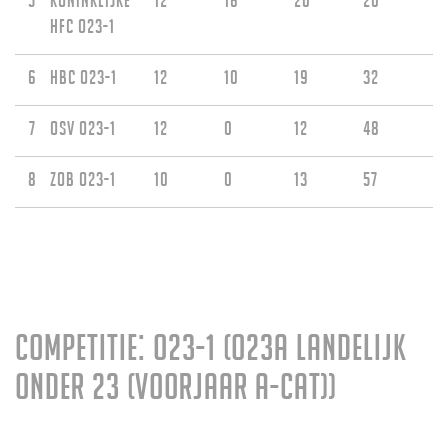
5
Koninklijke
12
16
20
20
HFC O23-1
6
HBC O23-1
12
10
19
32
7
OSV O23-1
12
0
12
48
8
ZOB O23-1
10
0
13
57
Competitie: O23-1 (O23A Landelijk
Onder 23 (voorjaar A-cat))