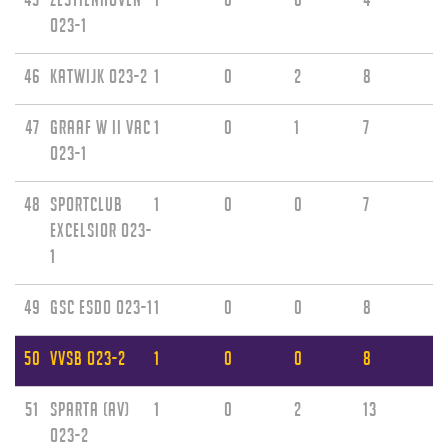
O23-1
46
Katwijk O23-2
1
0
2
8
47
Graaf W II VAC
1
0
1
7
O23-1
48
Sportclub
1
0
0
7
Excelsior O23-
1
49
GSC ESDO O23-1
1
0
0
8
50
VVSB O23-2
1
0
0
8
51
Sparta (AV)
1
0
2
13
O23-2