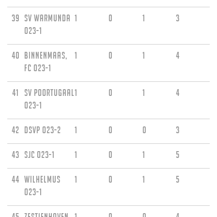
39
SV Warmunda
1
0
1
3
O23-1
40
Binnenmaas,
1
0
1
4
FC O23-1
41
sv Poortugaal
1
0
1
4
O23-1
42
DSVP O23-2
1
0
0
3
43
SJC O23-1
1
0
1
5
44
Wilhelmus
1
0
1
5
O23-1
45
Zestienhoven
1
0
0
4