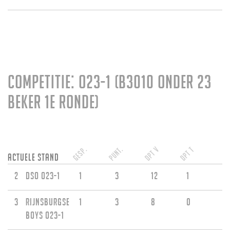
Competitie: O23-1 (B3010 Onder 23
beker 1e ronde)
Gesp.
Punt.
DPT V
DPT T
Actuele stand
2
DSO O23-1
1
3
12
1
3
Rijnsburgse
1
3
8
0
Boys O23-1