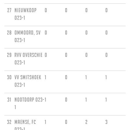
27
Nieuwkoop
0
0
0
0
O23-1
28
Ommoord, sv
0
0
0
0
O23-1
29
RVV Overschie
0
0
0
0
O23-1
30
vv Smitshoek
1
0
1
1
O23-1
31
Nootdorp O23-
1
0
1
1
1
32
Maense, FC
1
0
2
3
O23-1