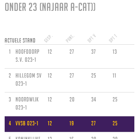
Onder 23 (najaar A-cat))
Gesp.
Punt.
DPT V
DPT T
Actuele stand
1
Hoofddorp
12
27
37
13
s.v. O23-1
2
Hillegom sv
12
27
25
11
O23-1
3
Noordwijk
12
20
34
25
O23-1
4
VVSB O23-1
12
19
27
25