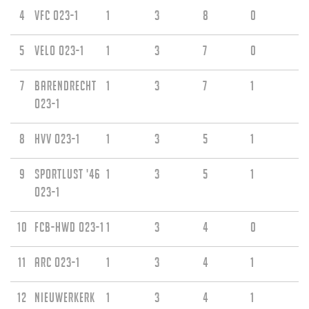
4
VFC O23-1
1
3
8
0
5
VELO O23-1
1
3
7
0
7
Barendrecht
1
3
7
1
O23-1
8
HVV O23-1
1
3
5
1
9
Sportlust '46
1
3
5
1
O23-1
10
FCB-HWD O23-1
1
3
4
0
11
ARC O23-1
1
3
4
1
12
Nieuwerkerk
1
3
4
1