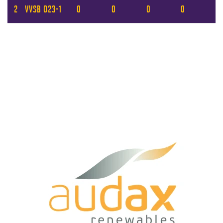
2
VVSB O23-1
0
0
0
0