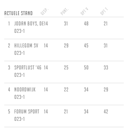
Gesp.
Punt.
DPT V
DPT T
Actuele stand
1
Jodan Boys, de
14
31
48
21
O23-1
2
Hillegom sv
14
29
45
31
O23-1
3
Sportlust '46
14
25
50
33
O23-1
4
Noordwijk
14
22
34
29
O23-1
5
Forum Sport
14
21
34
42
O23-1