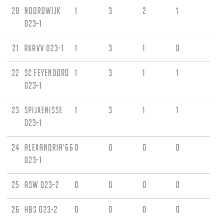
20
Noordwijk
1
3
2
1
O23-1
21
RKAVV O23-1
1
3
1
0
22
SC Feyenoord
1
3
1
1
O23-1
23
Spijkenisse
1
3
1
1
O23-1
24
Alexandria'66
0
0
0
0
O23-1
25
ASW O23-2
0
0
0
0
26
HBS O23-2
0
0
0
0