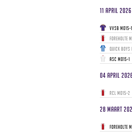
11 april 2026
VVSB MO15-
Foreholte M
Quick Boys
ASC MO15-1
04 april 202
RCL MO15-2
28 maart 20
Foreholte M