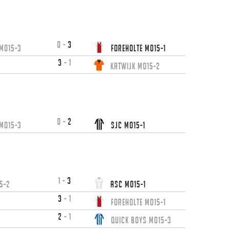
0
-
3
 MO15-3
Foreholte MO15-1
3
-
1
Katwijk MO15-2
6
0
-
2
 MO15-3
SJC MO15-1
6
1
-
3
5-2
ASC MO15-1
3
-
1
Foreholte MO15-1
2
-
1
Quick Boys MO15-3