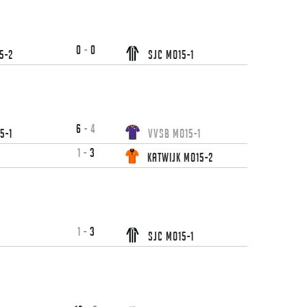
0
-
0
5-2
SJC MO15-1
6
-
4
5-1
VVSB MO15-1
1
-
3
Katwijk MO15-2
1
-
3
1
SJC MO15-1