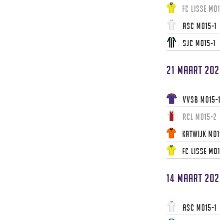
FC Lisse MO1
ASC MO15-1
SJC MO15-1
21 maart 202
VVSB MO15-
RCL MO15-2
Katwijk MO1
FC Lisse MO1
14 maart 202
ASC MO15-1