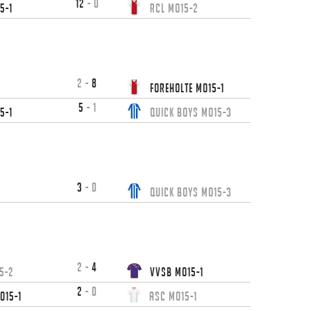
12
-
0
5-1
RCL MO15-2
2
-
8
Foreholte MO15-1
5
-
1
5-1
Quick Boys MO15-3
3
-
0
Quick Boys MO15-3
2
-
4
5-2
VVSB MO15-1
2
-
0
O15-1
ASC MO15-1