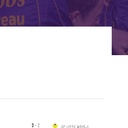
3
-
2
FC Lisse MO15-1