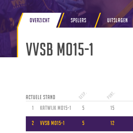
Overzicht
Spelers
Uitslagen
VVSB MO15-1
Gesp.
Punt.
Actuele stand
1
Katwijk MO15-1
5
15
2
VVSB MO15-1
5
12