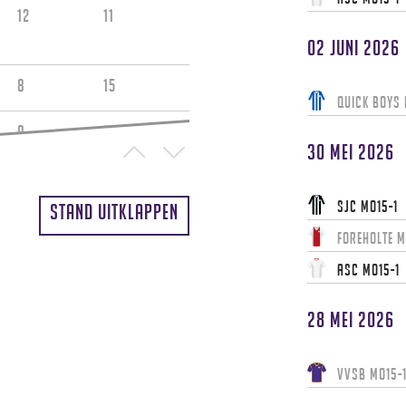
12
11
02 juni 2026
8
15
Quick Boys
9
17
30 mei 2026
3
24
SJC MO15-1
Stand uitklappen
Foreholte M
ASC MO15-1
28 mei 2026
VVSB MO15-