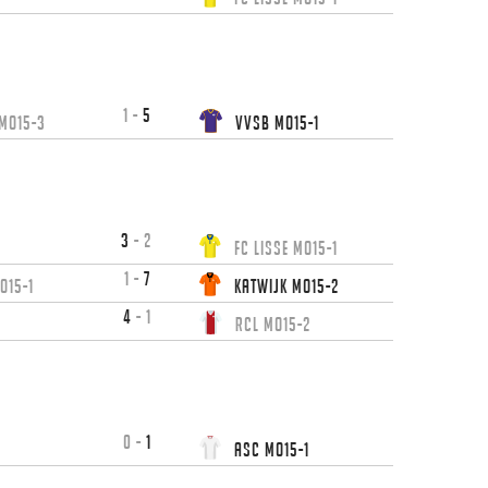
1
-
5
 MO15-3
VVSB MO15-1
3
-
2
FC Lisse MO15-1
1
-
7
O15-1
Katwijk MO15-2
4
-
1
RCL MO15-2
0
-
1
1
ASC MO15-1