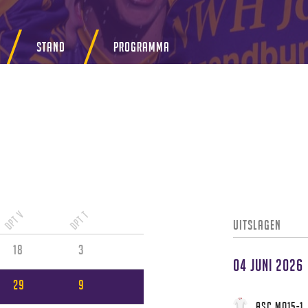
Stand
Programma
DPT V
DPT T
Uitslagen
18
3
04 juni 2026
29
9
ASC MO15-1