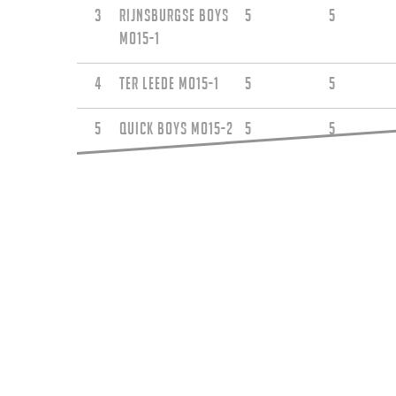
3
Rijnsburgse Boys
5
5
MO15-1
4
Ter Leede MO15-1
5
5
5
Quick Boys MO15-2
5
5
6
Valken'68 MO15-1
5
0