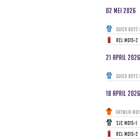
02 mei 2026
Quick Boys
RCL MO15-2
21 april 202
Quick Boys
18 april 202
Katwijk MO1
SJC MO15-1
RCL MO15-2