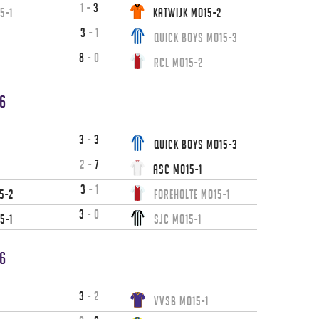
1
-
3
5-1
Katwijk MO15-2
3
-
1
Quick Boys MO15-3
8
-
0
RCL MO15-2
6
3
-
3
1
Quick Boys MO15-3
2
-
7
ASC MO15-1
3
-
1
5-2
Foreholte MO15-1
3
-
0
5-1
SJC MO15-1
6
3
-
2
VVSB MO15-1