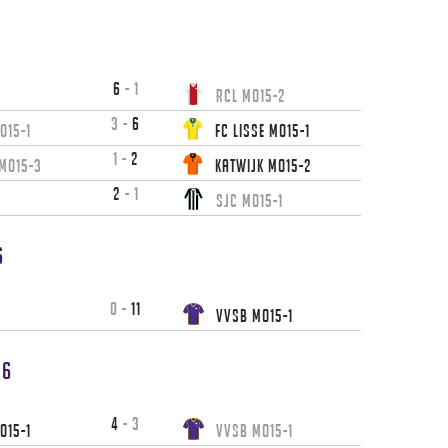
6
-
1
1
RCL MO15-2
3
-
6
O15-1
FC Lisse MO15-1
1
-
2
 MO15-3
Katwijk MO15-2
2
-
1
SJC MO15-1
6
0
-
11
VVSB MO15-1
26
4
-
3
O15-1
VVSB MO15-1