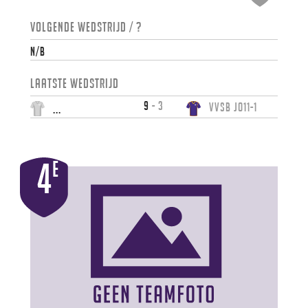
Volgende wedstrijd / ?
N/B
Laatste wedstrijd
9
-
3
VVSB JO11-1
4
E