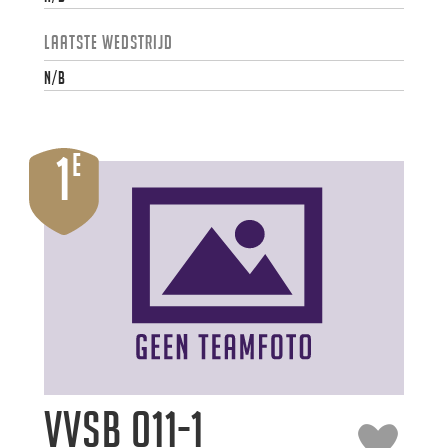
Laatste wedstrijd
N/B
1
E
VVSB O11-1