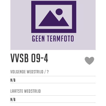
VVSB O9-4
Volgende wedstrijd / ?
N/B
Laatste wedstrijd
N/B