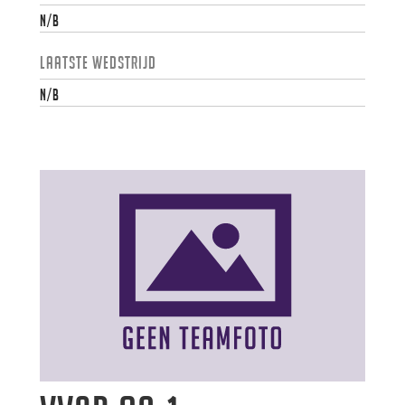
N/B
Laatste wedstrijd
N/B