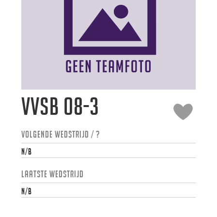
VVSB O8-3
Volgende wedstrijd / ?
N/B
Laatste wedstrijd
N/B