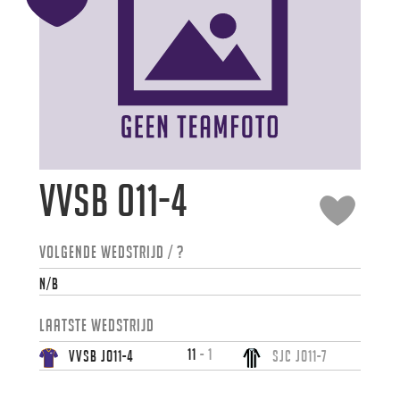
VVSB O11-4
Volgende wedstrijd / ?
N/B
Laatste wedstrijd
11
-
1
VVSB JO11-4
SJC JO11-7