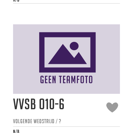
VVSB O10-6
Volgende wedstrijd / ?
N/B