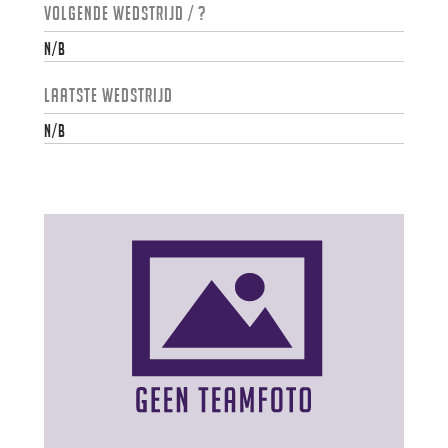
Volgende wedstrijd / ?
N/B
Laatste wedstrijd
N/B