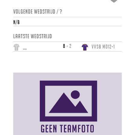
Volgende wedstrijd / ?
N/B
Laatste wedstrijd
8
-
2
VVSB MO12-1