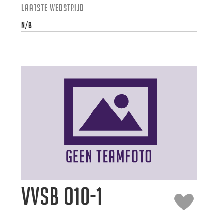
Laatste wedstrijd
N/B
VVSB O10-1