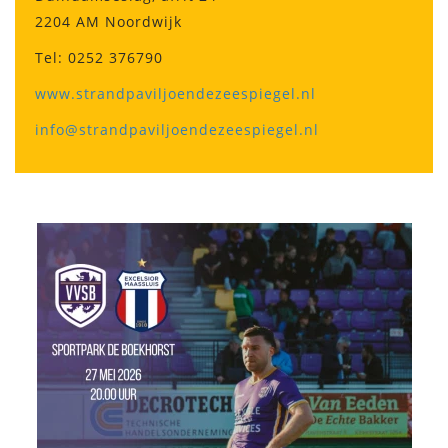
2204 AM Noordwijk
Tel: 0252 376790
www.strandpaviljoendezeespiegel.nl
info@strandpaviljoendezeespiegel.nl